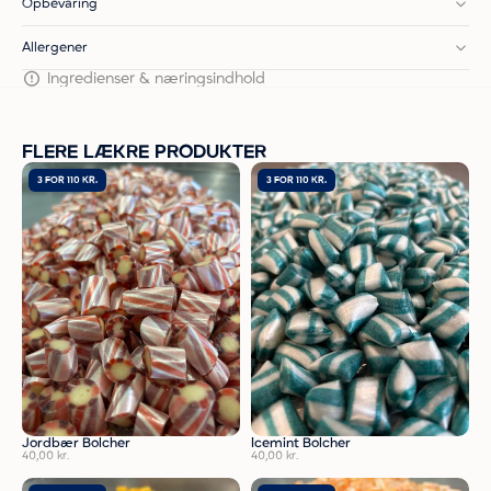
Opbevaring
Allergener
Ingredienser & næringsindhold
FLERE LÆKRE PRODUKTER
3 FOR 110 KR.
3 FOR 110 KR.
Jordbær Bolcher
Icemint Bolcher
40,00
kr.
40,00
kr.