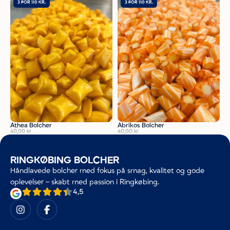
3 FOR 110 KR.
3 FOR 110 KR.
Athea Bolcher
Abrikos Bolcher
40,00
kr.
40,00
kr.
RINGKØBING BOLCHER
Håndlavede bolcher med fokus på smag, kvalitet og gode
oplevelser – skabt med passion i Ringkøbing.
4,5