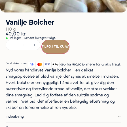
Vanilje Bolcher
110 g
40,00
kr.
På lager - Sendes hurtigst muligt.
-
+
TILFØJ TIL KURV
Betal sikkert med:
Køb for
mere for gratis fragt.
500,00
kr.
Nyd vores håndlavet Vanilje bolcher – en delikat
smagsoplevelse af blød vanilje, der synes at smelte i munden.
Hvert bolche er omhyggeligt håndlavet for at give dig den
autentiske og fortryllende smag af vanilje, der straks vækker
dine smagsløg. Lad dig forføre af den subtile sødme og
varme i hver bid, der efterlader en behagelig eftersmag og
skaber en fornemmelse af ren nydelse.
Indpakning