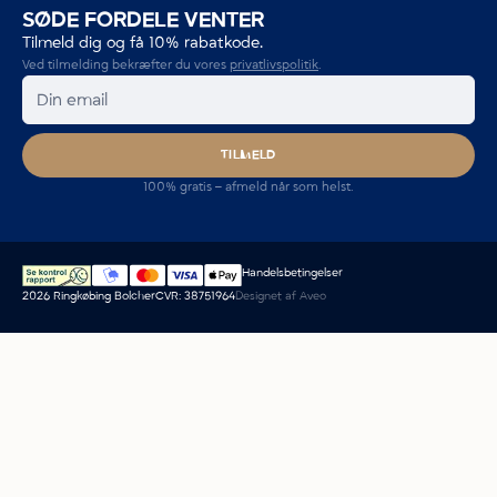
SØDE FORDELE VENTER
Tilmeld dig og få 10% rabatkode.
Ved tilmelding bekræfter du vores
privatlivspolitik
.
TILMELD
100% gratis – afmeld når som helst.
Handelsbetingelser
2026 Ringkøbing Bolcher
CVR: 38751964
Designet af
Aveo